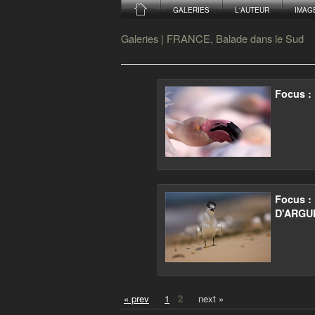
GALERIES
L'AUTEUR
IMAG
Galeries
|
FRANCE, Balade dans le Sud
Focus 
Focus 
D'ARGU
« prev
1
2
next »