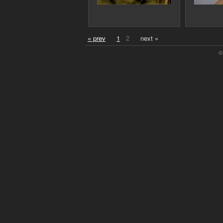
« prev
1
2
next »
©