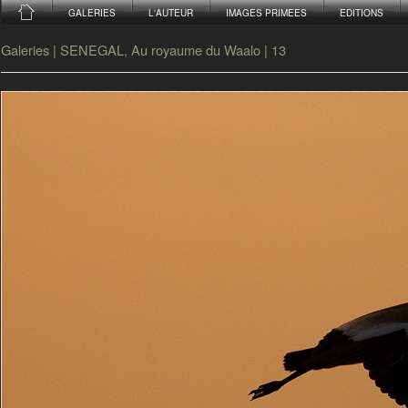
GALERIES
L'AUTEUR
IMAGES PRIMEES
EDITIONS
Galeries
|
SENEGAL, Au royaume du Waalo
|
13