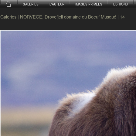
GALERIES
L'AUTEUR
IMAGES PRIMEES
EDITIONS
Galeries
|
NORVEGE, Drovefjell domaine du Boeuf Musqué
|
14