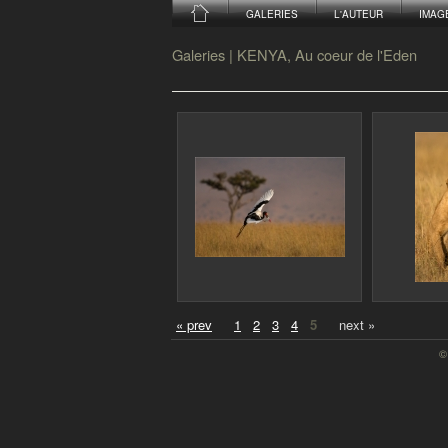
GALERIES
L'AUTEUR
IMAG
Galeries
|
KENYA, Au coeur de l'Eden
« prev
1
2
3
4
5
next »
©