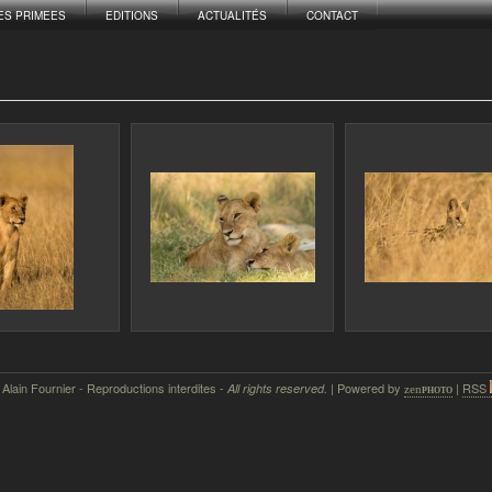
ES PRIMEES
EDITIONS
ACTUALITÉS
CONTACT
 Alain Fournier - Reproductions interdites -
| Powered by
|
RSS
All rights reserved.
zen
photo