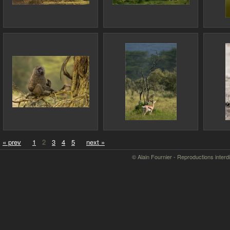
« prev
1
2
3
4
5
next »
© Alain Fournier - Reproductions interd