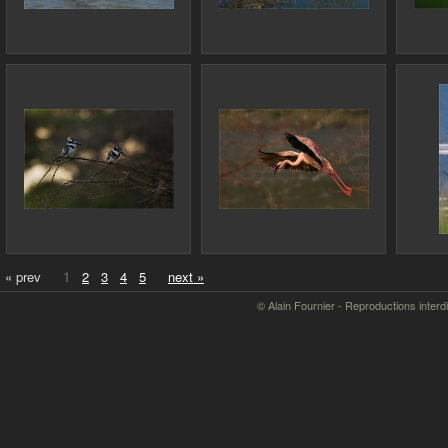
« prev
1
2
3
4
5
next »
© Alain Fournier - Reproductions interd