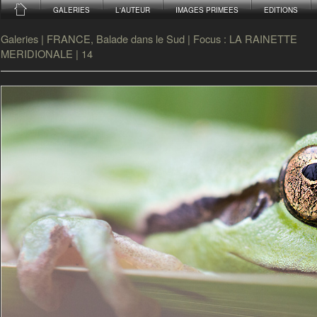
GALERIES
L'AUTEUR
IMAGES PRIMEES
EDITIONS
Galeries
|
FRANCE, Balade dans le Sud
|
Focus : LA RAINETTE
MERIDIONALE
|
14